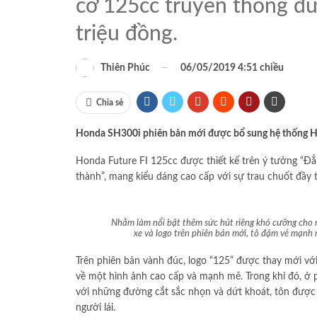
cơ 125cc truyền thống đượ
triệu đồng.
06/05/2019 4:51 chiều
Thiên Phúc
Chia sẻ
Honda SH300i phiên bản mới được bổ sung hệ thống 
Honda Future FI 125cc được thiết kế trên ý tưởng “Đ
thành”, mang kiểu dáng cao cấp với sự trau chuốt đầy 
Nhằm làm nổi bật thêm sức hút riêng khó cưỡng cho mẫ
xe và logo trên phiên bản mới, tô đậm vẻ mạnh
Trên phiên bản vành đúc, logo “125” được thay mới vớ
về một hình ảnh cao cấp và mạnh mẽ. Trong khi đó, ở 
với những đường cắt sắc nhọn và dứt khoát, tôn được v
người lái.