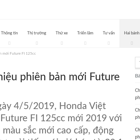
Thông tin
Thị trường
Thử xe
Triển lãm
Tư vấn
Hai bánh
n mới Future FI 125cc
hiệu phiên bản mới Future
Bà
Ch
ph
y 4/5/2019, Honda Việt
Ch
 Future FI 125cc mới 2019 với
ph
g màu sắc mới cao cấp, động
Ch
ph