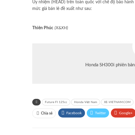
Ủy nhiệm (HEAD) trên toàn quốc với chế độ bảo hành 
mức giá bán lẻ đề xuất như sau:
Thiên Phúc
(X&XH)
Honda SH300i phiên bản
Future FI 125cc
Honda Việt Nam
XE-VIETNAM.COM
Facebook
Twitter
Google+
Chia sẻ