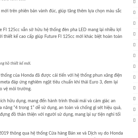
mới trên phiên bản vành đúc, giúp tăng thêm lựa chọn màu sắc
re FI 125cc vẫn sở hữu hệ thống đèn pha LED mang lại nhiều lợi
 thiết kế cao cấp giúp Future FI 125cc mới khác biệt hoàn toàn
g hồ thiết kế mới.
 thống của Honda đã được cải tiến với hệ thống phun xăng điện
i-meta đáp ứng nghiêm ngặt tiêu chuẩn khí thải Euro 3, đem lại
ảo vệ môi trường.
 ích hữu dụng, mang đến hành trình thoải mái và cảm giác an
a năng “4 trong 1” dễ sử dụng, an toàn và chống gỉ sét hiệu quả,
ựng đồ thân thiện với người sử dụng, mang lại sự tiện nghi tối
5/2019 thông qua hệ thống Cửa hàng Bán xe và Dịch vụ do Honda