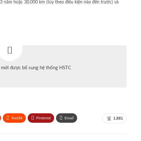
3 năm hoặc 30.000 km (tùy theo điều kiện nào đến trước) và
 mới được bổ sung hệ thống HSTC
ReddIt
Pinterest
Email
1.881