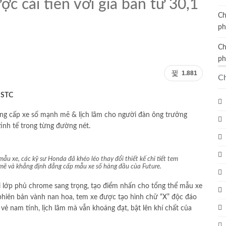
c cải tiến với giá bán từ 30,1
Ch
ph
Ch
ph
1.881
C
HSTC
ẳng cấp xe số mạnh mẽ & lịch lãm cho người đàn ông trưởng
tinh tế trong từng đường nét.
u xe, các kỹ sư Honda đã khéo léo thay đổi thiết kế chi tiết tem
 mẽ và khẳng định đẳng cấp mẫu xe số hàng đầu của Future.
i lớp phủ chrome sang trọng, tạo điểm nhấn cho tổng thể mẫu xe
phiên bản vành nan hoa, tem xe được tạo hình chữ “X” độc đáo
ẻ nam tính, lịch lãm mà vẫn khoáng đạt, bật lên khí chất của