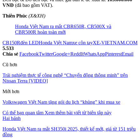
VNĐ
(đã bao gồm VAT).
Thiên Phúc
(X&XH)
Honda Việt Nam ra mắt CBR650R, CB500X và
CBR500R hoàn toàn mới
CB150R
đèn LED
Honda Việt Nam
xe côn tay
XE-VIETNAM.COM
5.533
Chia sẻ
Facebook
Twitter
Google+
ReddIt
WhatsApp
Pinterest
Email
Cũ hơn
Trải nghiệm thực tế công nghệ “Chuyển động thông minh” trên
Nissan Terra [VIDEO]
Mới hơn
Volkswagen Việt Nam tặng gói du lịch “khủng” khi mua xe
Có thể bạn quan tâm
Xem thêm bài viết từ biên tập này
Hai bánh
Honda Việt Nam ra mắt SH350i 2025, thiết kế mới, giá từ 151 triệu
đồng