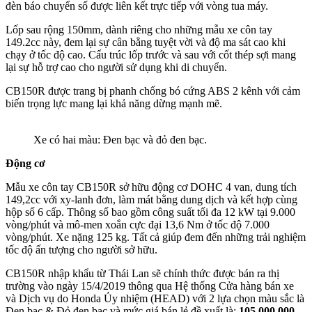
đèn báo chuyển số được liên kết trực tiếp với vòng tua máy.
Lốp sau rộng 150mm, dành riêng cho những mẫu xe côn tay
149.2cc này, đem lại sự cân bằng tuyệt vời và độ ma sát cao khi
chạy ở tốc độ cao. Cấu trúc lốp trước và sau với cốt thép sợi mang
lại sự hỗ trợ cao cho người sử dụng khi di chuyển.
CB150R được trang bị phanh chống bó cứng ABS 2 kênh với cảm
biến trọng lực mang lại khả năng dừng mạnh mẽ.
Xe có hai màu: Đen bạc và đỏ đen bạc.
Động cơ
Mẫu xe côn tay CB150R sở hữu động cơ DOHC 4 van, dung tích
149,2cc với xy-lanh đơn, làm mát bằng dung dịch và kết hợp cùng
hộp số 6 cấp. Thông số bao gồm công suất tối đa 12 kW tại 9.000
vòng/phút và mô-men xoắn cực đại 13,6 Nm ở tốc độ 7.000
vòng/phút. Xe nặng 125 kg. Tất cả giúp đem đến những trải nghiệm
tốc độ ấn tượng cho người sở hữu.
CB150R nhập khẩu từ Thái Lan sẽ chính thức được bán ra thị
trường vào ngày 15/4/2019 thông qua Hệ thống Cửa hàng bán xe
và Dịch vụ do Honda Ủy nhiệm (HEAD) với 2 lựa chọn màu sắc là
Đen bạc & Đỏ đen bạc và mức giá bán lẻ đề xuất là:
105.000.000