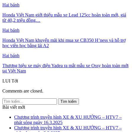
Hai bánh
Honda Việt Nam giới thiệu mẫu xe Lead 125cc hoàn toàn mới, giá
từ 40,2 triệu đồng…
Hai bánh
Honda Việt Nam khuyến mãi khi mua xe CB350 H’ness và hỗ trợ
học viên học bằng lái A2
Hai bánh
Thương hiệu xe máy điện Yadea ra mắt mẫu xe Ossy hoàn toàn mới
tại Việt Nam
LUI
Tới
Comments are closed.
Bài viết mới
Chương trình truyền hình XE & XU HƯỚNG – HTV7 –
phát sóng ngày 16.3.2025
Chương trình truyền hình XE & XU HƯỚNG – HTV7 –