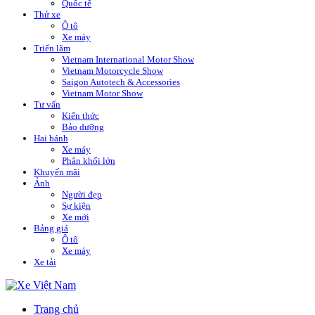
Quốc tế
Thử xe
Ô tô
Xe máy
Triển lãm
Vietnam International Motor Show
Vietnam Motorcycle Show
Saigon Autotech & Accessories
Vietnam Motor Show
Tư vấn
Kiến thức
Bảo dưỡng
Hai bánh
Xe máy
Phân khối lớn
Khuyến mãi
Ảnh
Người đẹp
Sự kiện
Xe mới
Bảng giá
Ô tô
Xe máy
Xe tải
Trang chủ