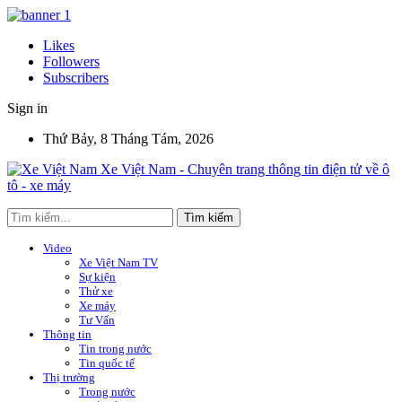
Likes
Followers
Subscribers
Sign in
Thứ Bảy, 8 Tháng Tám, 2026
Xe Việt Nam - Chuyên trang thông tin điện tử về ô
tô - xe máy
Video
Xe Việt Nam TV
Sự kiện
Thử xe
Xe máy
Tư Vấn
Thông tin
Tin trong nước
Tin quốc tế
Thị trường
Trong nước