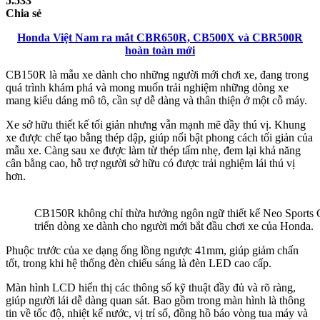
5.533
Chia sẻ
Honda Việt Nam ra mắt CBR650R, CB500X và CBR500R
hoàn toàn mới
CB150R là mẫu xe dành cho những người mới chơi xe, đang trong
quá trình khám phá và mong muốn trải nghiệm những dòng xe
mang kiểu dáng mô tô, cần sự dễ dàng và thân thiện ở một cỗ máy.
Xe sở hữu thiết kế tối giản nhưng vẫn mạnh mẽ đầy thú vị. Khung
xe được chế tạo bằng thép dập, giúp nổi bật phong cách tối giản của
mẫu xe. Càng sau xe được làm từ thép tấm nhẹ, đem lại khả năng
cân bằng cao, hỗ trợ người sở hữu có được trải nghiệm lái thú vị
hơn.
CB150R không chỉ thừa hưởng ngôn ngữ thiết kế Neo Sports C
triển dòng xe dành cho người mới bắt đầu chơi xe của Honda.
Phuộc trước của xe dạng ống lồng ngược 41mm, giúp giảm chấn
tốt, trong khi hệ thống đèn chiếu sáng là đèn LED cao cấp.
Màn hình LCD hiển thị các thông số kỹ thuật đầy đủ và rõ ràng,
giúp người lái dễ dàng quan sát. Bao gồm trong màn hình là thông
tin về tốc độ, nhiệt kế nước, vị trí số, đồng hồ báo vòng tua máy và