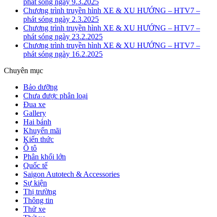
phát sóng ngày 9.3.2025
Chương trình truyền hình XE & XU HƯỚNG – HTV7 –
phát sóng ngày 2.3.2025
Chương trình truyền hình XE & XU HƯỚNG – HTV7 –
phát sóng ngày 23.2.2025
Chương trình truyền hình XE & XU HƯỚNG – HTV7 –
phát sóng ngày 16.2.2025
Chuyên mục
Bảo dưỡng
Chưa được phân loại
Đua xe
Gallery
Hai bánh
Khuyến mãi
Kiến thức
Ô tô
Phân khối lớn
Quốc tế
Saigon Autotech & Accessories
Sự kiện
Thị trường
Thông tin
Thử xe