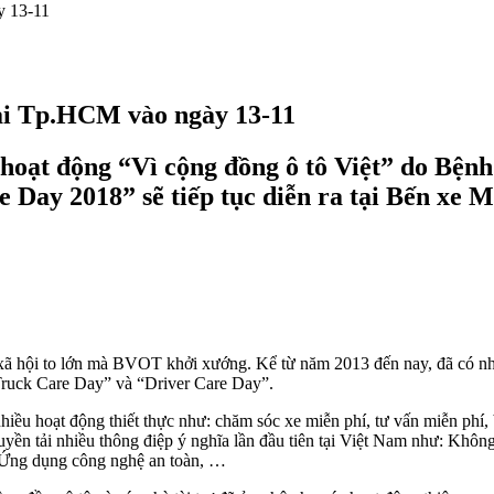
y 13-11
tại Tp.HCM vào ngày 13-11
t động “Vì cộng đồng ô tô Việt” do Bệnh
e Day 2018” sẽ tiếp tục diễn ra tại Bến xe
 xã hội to lớn mà BVOT khởi xướng. Kể từ năm 2013 đến nay, đã có nh
Truck Care Day” và “Driver Care Day”.
 nhiều hoạt động thiết thực như: chăm sóc xe miễn phí, tư vấn miễn ph
truyền tải nhiều thông điệp ý nghĩa lần đầu tiên tại Việt Nam như: Khôn
i; Ứng dụng công nghệ an toàn, …