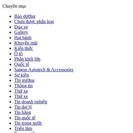
Chuyên mục
Bảo dưỡng
Chưa được phân loại
Đua xe
Gallery
Hai bánh
Khuyến mãi
Kiến thức
Ô tô
Phân khối lớn
Quốc tế
Saigon Autotech & Accessories
Sự kiện
Thị trường
Thông tin
Thử xe
Thử xe
Tin doanh nghiệp
Tin đại lý
Tin hãng
Tin quốc tế
Tin trong nước
Triển lãm