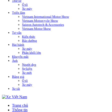
Thử xe
Ô tô
Xe máy
Triển lãm
Vietnam International Motor Show
Vietnam Motorcycle Show
Saigon Autotech & Accessories
Vietnam Motor Show
Tư vấn
Kiến thức
Bảo dưỡng
Hai bánh
Xe máy
Phân khối lớn
Khuyến mãi
Ảnh
Người đẹp
Sự kiện
Xe mới
Bảng giá
Ô tô
Xe máy
Xe tải
Trang chủ
Thông tin