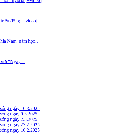
n bản hybrid [+video]
triệu đồng [+video]
c phía Nam, năm học…
n với “Ngày…
óng ngày 16.3.2025
óng ngày 9.3.2025
óng ngày 2.3.2025
óng ngày 23.2.2025
óng ngày 16.2.2025