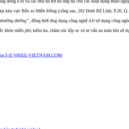
ng đồng ô tô và các nhà tài trợ đã ủng hộ cho các hoạt động thiện ngu
1 tại khu vực Bến xe Miền Đông (cổng sau, 292 Đinh Bộ Lĩnh, P.26, 
 nhường đường”,
đồng thời ứng dụng công nghệ 4.0 sử dụng công nghệ
 sức khỏe miễn phí; kiểm tra, chăm sóc lốp xe và tư vấn an toàn khi sử d
g ô tô Việt
XE-VIETNAM.COM