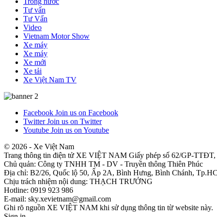
Trong nước
Tư vấn
Tư Vấn
Video
Vietnam Motor Show
Xe máy
Xe máy
Xe mới
Xe tải
Xe Việt Nam TV
Facebook
Join us on Facebook
Twitter
Join us on Twitter
Youtube
Join us on Youtube
© 2026 - Xe Việt Nam
Trang thông tin điện tử XE VIỆT NAM Giấy phép số 62/GP-TTĐT
Chủ quản: Công ty TNHH TM - DV - Truyền thông Thiên Phúc
Địa chỉ: B2/26, Quốc lộ 50, Ấp 2A, Bình Hưng, Bình Chánh, Tp.
Chịu trách nhiệm nội dung: THẠCH TRƯỞNG
Hotline: 0919 923 986
E-mail: sky.xevietnam@gmail.com
Ghi rõ nguồn XE VIỆT NAM khi sử dụng thông tin từ website này.
Sign in