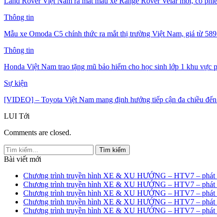
Land Rover Việt Nam ra mắt mẫu xe Range Rover Velar mới, có phiê
Thông tin
Mẫu xe Omoda C5 chính thức ra mắt thị trường Việt Nam, giá từ 589 
Thông tin
Honda Việt Nam trao tặng mũ bảo hiểm cho học sinh lớp 1 khu vự
Sự kiện
[VIDEO] – Toyota Việt Nam mang định hướng tiếp cận đa chiều đế
LUI
Tới
Comments are closed.
Bài viết mới
Chương trình truyền hình XE & XU HƯỚNG – HTV7 – phát s
Chương trình truyền hình XE & XU HƯỚNG – HTV7 – phát s
Chương trình truyền hình XE & XU HƯỚNG – HTV7 – phát s
Chương trình truyền hình XE & XU HƯỚNG – HTV7 – phát s
Chương trình truyền hình XE & XU HƯỚNG – HTV7 – phát s