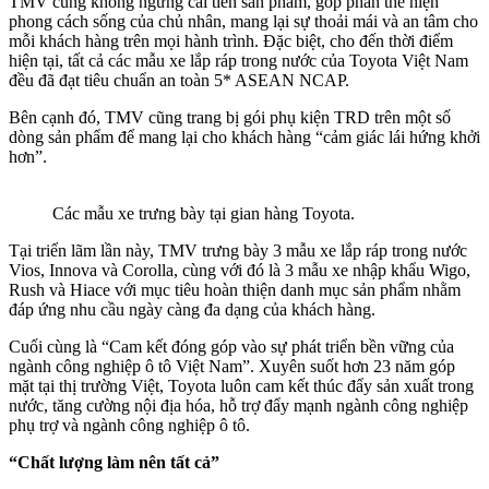
TMV cũng không ngừng cải tiến sản phẩm, góp phần thể hiện
phong cách sống của chủ nhân, mang lại sự thoải mái và an tâm cho
mỗi khách hàng trên mọi hành trình. Đặc biệt, cho đến thời điểm
hiện tại, tất cả các mẫu xe lắp ráp trong nước của Toyota Việt Nam
đều đã đạt tiêu chuẩn an toàn 5* ASEAN NCAP.
Bên cạnh đó, TMV cũng trang bị gói phụ kiện TRD trên một số
dòng sản phẩm để mang lại cho khách hàng “cảm giác lái hứng khởi
hơn”.
Các mẫu xe trưng bày tại gian hàng Toyota.
Tại triển lãm lần này, TMV trưng bày 3 mẫu xe lắp ráp trong nước
Vios, Innova và Corolla, cùng với đó là 3 mẫu xe nhập khẩu Wigo,
Rush và Hiace với mục tiêu hoàn thiện danh mục sản phẩm nhằm
đáp ứng nhu cầu ngày càng đa dạng của khách hàng.
Cuối cùng là “Cam kết đóng góp vào sự phát triển bền vững của
ngành công nghiệp ô tô Việt Nam”. Xuyên suốt hơn 23 năm góp
mặt tại thị trường Việt, Toyota luôn cam kết thúc đẩy sản xuất trong
nước, tăng cường nội địa hóa, hỗ trợ đẩy mạnh ngành công nghiệp
phụ trợ và ngành công nghiệp ô tô.
“Chất lượng làm nên tất cả”