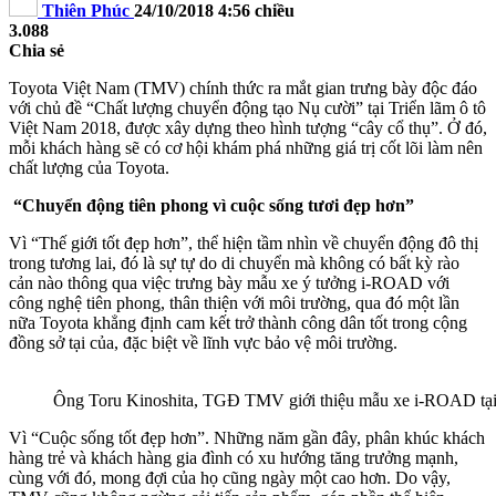
Thiên Phúc
24/10/2018 4:56 chiều
3.088
Chia sẻ
Toyota Việt Nam (TMV) chính thức ra mắt gian trưng bày độc đáo
với chủ đề “Chất lượng chuyển động tạo Nụ cười” tại Triển lãm ô tô
Việt Nam 2018, được xây dựng theo hình tượng “cây cổ thụ”. Ở đó,
mỗi khách hàng sẽ có cơ hội khám phá những giá trị cốt lõi làm nên
chất lượng của Toyota.
“Chuyển động tiên phong vì cuộc sống tươi đẹp hơn”
Vì “Thế giới tốt đẹp hơn”, thể hiện tầm nhìn về chuyển động đô thị
trong tương lai, đó là sự tự do di chuyển mà không có bất kỳ rào
cản nào thông qua việc trưng bày mẫu xe ý tưởng i-ROAD với
công nghệ tiên phong, thân thiện với môi trường, qua đó một lần
nữa Toyota khẳng định cam kết trở thành công dân tốt trong cộng
đồng sở tại của, đặc biệt về lĩnh vực bảo vệ môi trường.
Ông Toru Kinoshita, TGĐ TMV giới thiệu mẫu xe i-ROAD tại 
Vì “Cuộc sống tốt đẹp hơn”. Những năm gần đây, phân khúc khách
hàng trẻ và khách hàng gia đình có xu hướng tăng trưởng mạnh,
cùng với đó, mong đợi của họ cũng ngày một cao hơn. Do vậy,