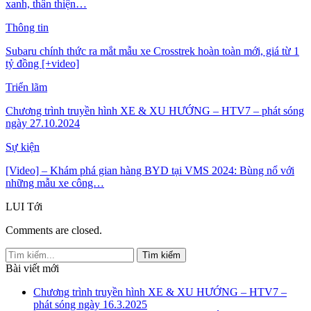
xanh, thân thiện…
Thông tin
Subaru chính thức ra mắt mẫu xe Crosstrek hoàn toàn mới, giá từ 1
tỷ đồng [+video]
Triển lãm
Chương trình truyền hình XE & XU HƯỚNG – HTV7 – phát sóng
ngày 27.10.2024
Sự kiện
[Video] – Khám phá gian hàng BYD tại VMS 2024: Bùng nổ với
những mẫu xe công…
LUI
Tới
Comments are closed.
Bài viết mới
Chương trình truyền hình XE & XU HƯỚNG – HTV7 –
phát sóng ngày 16.3.2025