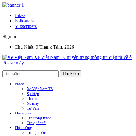
Likes
Followers
Subscribers
Sign in
Chủ Nhật, 9 Tháng Tám, 2026
Xe Việt Nam - Chuyên trang thông tin điện tử về ô
tô - xe máy
Video
Xe Việt Nam TV
Sự kiện
Thử xe
Xe máy
Tư Vấn
Thông tin
Tin trong nước
Tin quốc tế
Thị trường
Trong nước