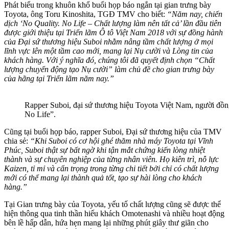
Phát biểu trong khuôn khổ buổi họp báo ngắn tại gian trưng bày
Toyota, ông Toru Kinoshita, TGĐ TMV cho biết:
“Năm nay, chiến
dịch ‘No Quality. No Life – Chất lượng làm nên tất cả’ lần đầu tiên
được giới thiệu tại Triển lãm Ô tô Việt Nam 2018 với sự đồng hành
của Đại sứ thương hiệu Suboi nhằm nâng tầm chất lượng ở mọi
lĩnh vực lên một tầm cao mới, mang lại Nụ cười và Lòng tin của
khách hàng. Với ý nghĩa đó, chúng tôi đã quyết định chọn “Chất
lượng chuyển động tạo Nụ cười” làm chủ đề cho gian trưng bày
của hãng tại Triển lãm năm nay.”
Rapper Suboi, đại sứ thương hiệu Toyota Việt Nam, người đồn
No Life”.
Cũng tại buổi họp báo, rapper Suboi, Đại sứ thương hiệu của TMV
chia sẻ:
“Khi Suboi có cơ hội ghé thăm nhà máy Toyota tại Vĩnh
Phúc, Suboi thật sự bất ngờ khi tận mắt chứng kiến lòng nhiệt
thành và sự chuyên nghiệp của từng nhân viên. Họ kiên trì, nỗ lực
Kaizen, tỉ mỉ và cẩn trọng trong từng chi tiết bởi chỉ có chất lượng
mới có thể mang lại thành quả tốt, tạo sự hài lòng cho khách
hàng.”
Tại Gian trưng bày của Toyota, yếu tố chất lượng cũng sẽ được thể
hiện thông qua tinh thần hiếu khách Omotenashi và nhiều hoạt động
bên lề hấp dẫn, hứa hẹn mang lại những phút giây thư giãn cho