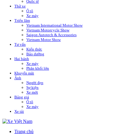
Quốc tế
Thử xe
Ô tô
Xe máy
Triển lãm
Vietnam International Motor Show
Vietnam Motorcycle Show
Saigon Autotech & Accessories
Vietnam Motor Show
Tư vấn
Kiến thức
Bảo dưỡng
Hai bánh
Xe máy
Phân khối lớn
Khuyến mãi
Ảnh
Người đẹp
Sự kiện
Xe mới
Bảng giá
Ô tô
Xe máy
Xe tải
Trang chủ